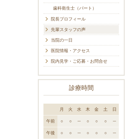
歯科衛生士（パート）
院長プロフィール
先輩スタッフの声
当院の一日
医院情報・アクセス
院内見学・ご応募・お問合せ
診療時間
月
火
水
木
金
土
日
午前
○
○
─
○
○
○
─
午後
○
○
─
○
○
○
─